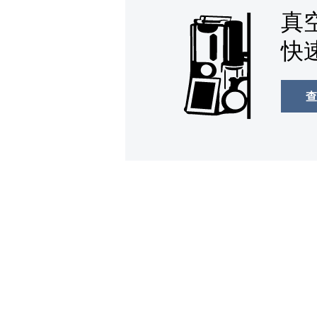
真
快
查