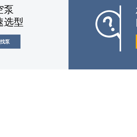
空泵
速选型
找泵