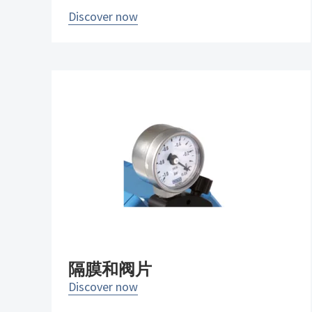
Discover now
隔膜和阀片
Discover now