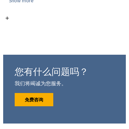
我们的 VACUU·SELECT 真空控制器使您的工艺流程简
Show more
单高效。您可以从预定义的真空过程中进行选择，也
可以使用应用程序编辑器在短时间内创建自己的个性
化过程。对于溶剂蒸发，VACUU·SELECT 可自动检测沸
点并调节真空过程。
为了将 VACUU·SELECT 集成到网络和数据管理系统
中，我们提供了相应的连接和现代接口，如 Modbus
TCP 和 USB（可选 RS-232）。还可以直接控制外围阀
门，例如用于通风。这些接口还可实现远程控制，以
您有什么问题吗？
监测和控制泵模块。
我们将竭诚为您服务。
免费咨询