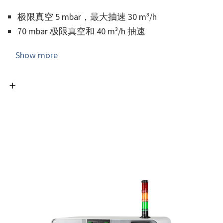
极限真空 5 mbar，最大抽速 30 m³/h
70 mbar 极限真空和 40 m³/h 抽速
VACUUBRAND 化学隔膜泵具有无与伦比的持久可靠性
Show more
和不折不扣的耐化学腐蚀性 - 即使是腐蚀性化学品。
由于隔膜泵采用干式和完全无油操作，因此是清洁工
艺和提取纯净产品的理想选择。不会产生废油或废
水。因此，隔膜泵的维护成本特别低，而且非常环
保。
VARIO 控制器的速度调节功能可确保泵的运行速度永
远不会超过所需的最大流量。这使得泵安静无声，减
少了能耗和振动，还延长了隔膜泵的使用寿命。