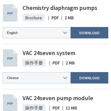
Chemistry diaphragm pumps
Brochure
|
PDF
|
2 MB
DOWNLOAD
VAC 24seven system
操作手册
|
PDF
|
2 MB
DOWNLOAD
VAC 24seven pump module
操作手册
|
PDF
|
11 MB